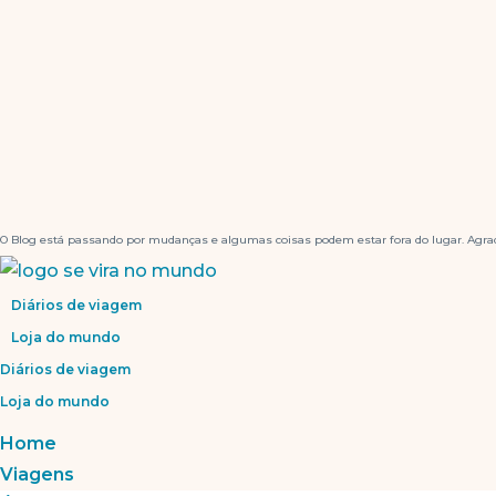
O Blog está passando por mudanças e algumas coisas podem estar fora do lugar. Agrad
Diários de viagem
Loja do mundo
Diários de viagem
Loja do mundo
Home
Viagens