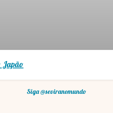
lo Japão
Siga @seviranomundo