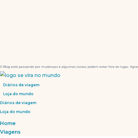
O Blog está passando por mudanças e algumas coisas podem estar fora do lugar. Agrad
Diários de viagem
Loja do mundo
Diários de viagem
Loja do mundo
Home
Viagens